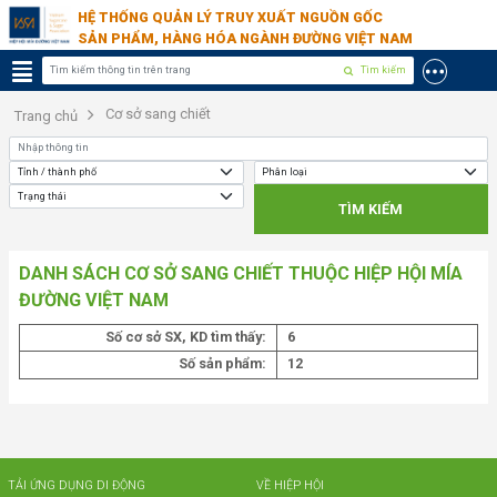
HỆ THỐNG QUẢN LÝ TRUY XUẤT NGUỒN GỐC
SẢN PHẨM, HÀNG HÓA NGÀNH ĐƯỜNG VIỆT NAM
Tìm kiếm
Cơ sở sang chiết
Trang chủ
TÌM KIẾM
DANH SÁCH CƠ SỞ SANG CHIẾT THUỘC HIỆP HỘI MÍA
ĐƯỜNG VIỆT NAM
Số cơ sở SX, KD tìm thấy:
6
Số sản phẩm:
12
TẢI ỨNG DỤNG DI ĐỘNG
VỀ HIỆP HỘI