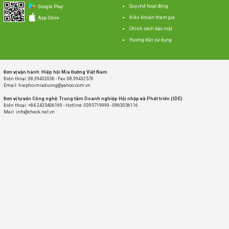
Quy chế hoạt động
Google Play
Điều khoản tham gia
App Store
Chính sách bảo mật
Hướng dẫn sử dụng
Đơn vị vận hành
:
Hiệp hội Mía Đường Việt Nam
Điện thoại: 08.39432036 - Fax: 08.39432570
Email: hiephoimiaduong@yahoo.com.vn
Đơn vị tư vấn Công nghệ
:
Trung tâm Doanh nghiệp Hội nhập và Phát triển (IDE)
Điện thoại: +84.2435406169 - Hotline: 0395719999 - 0963056116
Mail: info@check.net.vn